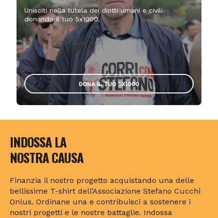
Unisciti nella tutela dei diritti umani e civili
donando il tuo 5x1000.
DONA IL TUO 5X1000
INDOSSA LA
NOSTRA CAUSA
Finanzia il nostro progetto acquistando una delle
bellissime T-shirt dell’Associazione Stefano Cucchi
Onlus. Ordinane una e contribuisci a sostenere i
nostri progetti e le nostre battaglie. Indossa