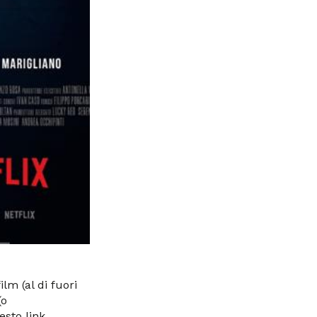
lm (al di fuori
(o
sto link