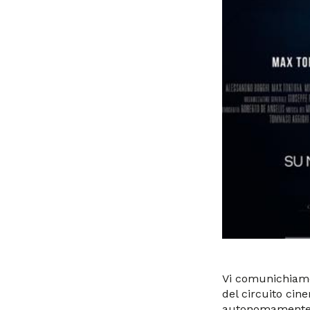
Vi comunichiamo 
del circuito cin
autonomamente c