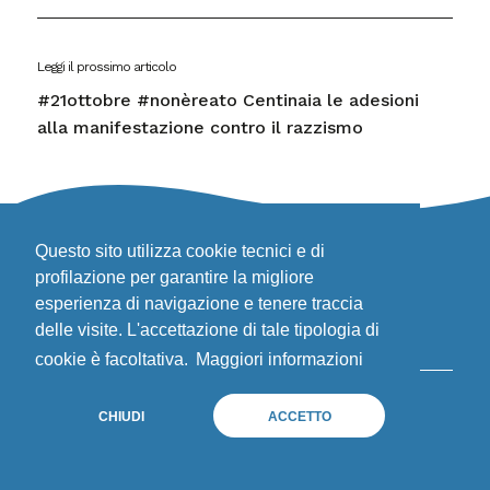
Leggi il prossimo articolo
#21ottobre #nonèreato Centinaia le adesioni
alla manifestazione contro il razzismo
Questo sito utilizza cookie tecnici e di
DIVENTA VOLONTARIO
Privacy
profilazione per garantire la migliore
CONTATTI
Politica sui cookie
esperienza di navigazione e tenere traccia
delle visite. L'accettazione di tale tipologia di
AREA STAMPA
cookie è facoltativa.
Maggiori informazioni
CHIUDI
ACCETTO
© Stefano Cucchi Onlus