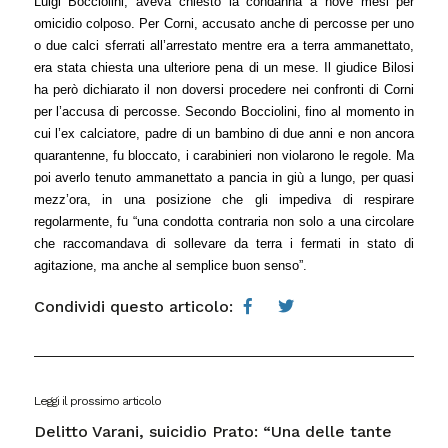
Luigi Bocciolini,
aveva chiesto la condanna a nove mesi
per
omicidio colposo. Per Corni, accusato anche di percosse per uno
o due calci sferrati all’arrestato mentre era a terra ammanettato,
era stata chiesta una ulteriore pena di un mese. Il giudice Bilosi
ha però dichiarato il non doversi procedere nei confronti di Corni
per l’accusa di percosse. Secondo Bocciolini, fino al momento in
cui l’ex calciatore, padre di un bambino di due anni e non ancora
quarantenne, fu bloccato, i carabinieri non violarono le regole. Ma
poi averlo tenuto ammanettato a pancia in giù a lungo, per quasi
mezz’ora, in una posizione che gli impediva di respirare
regolarmente, fu “una condotta contraria non solo a una circolare
che raccomandava di sollevare da terra i fermati in stato di
agitazione, ma anche al semplice buon senso”.
Condividi questo articolo:
Leggi il prossimo articolo
Delitto Varani, suicidio Prato: “Una delle tante