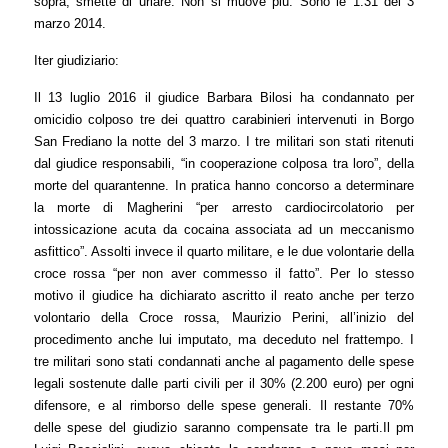
sopra, smette di urlare. Non si muove più. Sono le 1.31 del 3
marzo 2014.
Iter giudiziario:
Il 13 luglio 2016
il giudice Barbara Bilosi ha condannato per
omicidio colposo tre dei quattro carabinieri intervenuti in Borgo
San Frediano la notte del 3 marzo. I tre militari son stati ritenuti
dal giudice responsabili, “in cooperazione colposa tra loro”, della
morte del quarantenne. In pratica hanno concorso a determinare
la morte di Magherini “per arresto cardiocircolatorio per
intossicazione acuta da cocaina associata ad un meccanismo
asfittico”. Assolti invece il quarto militare, e le due volontarie della
croce rossa “per non aver commesso il fatto”. Per lo stesso
motivo il giudice ha dichiarato ascritto il reato anche per terzo
volontario della Croce rossa, Maurizio Perini, all’inizio del
procedimento anche lui imputato, ma deceduto nel frattempo. I
tre militari sono stati condannati anche al pagamento delle spese
legali sostenute dalle parti civili per il 30% (2.200 euro) per ogni
difensore, e al rimborso delle spese generali. Il restante 70%
delle spese del giudizio saranno compensate tra le parti.Il pm