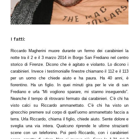
I fatti:
Riccardo Magherini muore durante un fermo dei carabinieri la
notte tra il 2 e il 3 marzo 2014 in Borgo San Frediano nel centro
storico di Firenze. Dicono che è agitato e violanto. Lo dicono i
carabinieri. Invece i testimonialle finestre chiamano il 112 e il 113
per un uomo che chiede aiuto e ha paura. Ha 40 anni, è
fiorentino. Ha un figlio. In quei minuti gira per le vie di san
Frediano e urla “Mi vogliono sparare, mi stanno inseguendo”.
Neanche il tempo di ritrovarsi fermato dai carabinieri. C’è chi ha
visto calci su Riccardo ammanettato. C’è chi ha visto un
ginocchio premere sul corpo di quell’uomo ammanettato faccia a
terra. Urla Riccardo, chiama il figlio, chiede aiuto. Sente dolore e
sveglia una via intera. Qualcuno riprende le ultime strazianti
scene con un telefonino. Poi però Riccardo, con i carabinieri